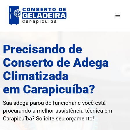
Ir
Mai
para
Men
o
conteúdo
Precisando de
Conserto de Adega
Climatizada
em Carapicuíba?
Sua adega parou de funcionar e você está
procurando a melhor assistência técnica em
Carapicuíba
? Solicite seu orçamento!