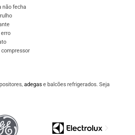
a não fecha
rulho
ante
 erro
ato
e compressor
positores,
adegas
e balcões refrigerados. Seja