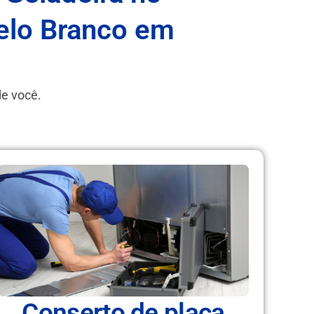
telo Branco em
de você.
Conserto de placa