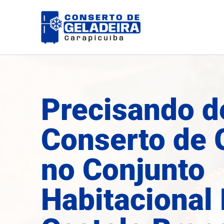
Ir
para
o
conteúdo
Precisando d
Conserto de 
no Conjunto
Habitacional