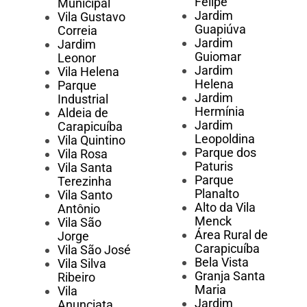
Felipe
Municipal
Jardim
Vila Gustavo
Guapiúva
Correia
Jardim
Jardim
Guiomar
Leonor
Jardim
Vila Helena
Helena
Parque
Jardim
Industrial
Hermínia
Aldeia de
Jardim
Carapicuíba
Leopoldina
Vila Quintino
Parque dos
Vila Rosa
Paturis
Vila Santa
Parque
Terezinha
Planalto
Vila Santo
Alto da Vila
Antônio
Menck
Vila São
Área Rural de
Jorge
Carapicuíba
Vila São José
Bela Vista
Vila Silva
Granja Santa
Ribeiro
Maria
Vila
Jardim
Anunciata