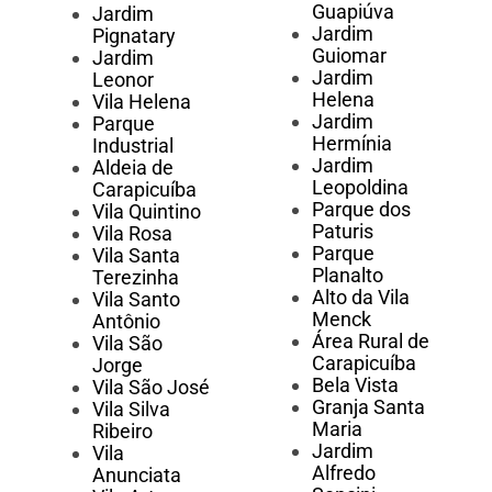
Guapiúva
Jardim
Jardim
Pignatary
Guiomar
Jardim
Jardim
Leonor
Helena
Vila Helena
Jardim
Parque
Hermínia
Industrial
Jardim
Aldeia de
Leopoldina
Carapicuíba
Parque dos
Vila Quintino
Paturis
Vila Rosa
Parque
Vila Santa
Planalto
Terezinha
Alto da Vila
Vila Santo
Menck
Antônio
Área Rural de
Vila São
Carapicuíba
Jorge
Bela Vista
Vila São José
Granja Santa
Vila Silva
Maria
Ribeiro
Jardim
Vila
Alfredo
Anunciata