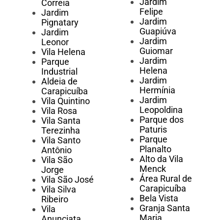
Jardim
Correia
Felipe
Jardim
Jardim
Pignatary
Guapiúva
Jardim
Jardim
Leonor
Guiomar
Vila Helena
Jardim
Parque
Helena
Industrial
Jardim
Aldeia de
Hermínia
Carapicuíba
Jardim
Vila Quintino
Leopoldina
Vila Rosa
Parque dos
Vila Santa
Paturis
Terezinha
Parque
Vila Santo
Planalto
Antônio
Alto da Vila
Vila São
Menck
Jorge
Área Rural de
Vila São José
Carapicuíba
Vila Silva
Bela Vista
Ribeiro
Granja Santa
Vila
Maria
Anunciata