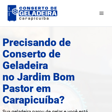
Ir
Mai
para
Men
o
conteúdo
Precisando de
Conserto de
Geladeira
no Jardim Bom
Pastor em
Carapicuíba?
Sua geladeira parou de gelar e você está