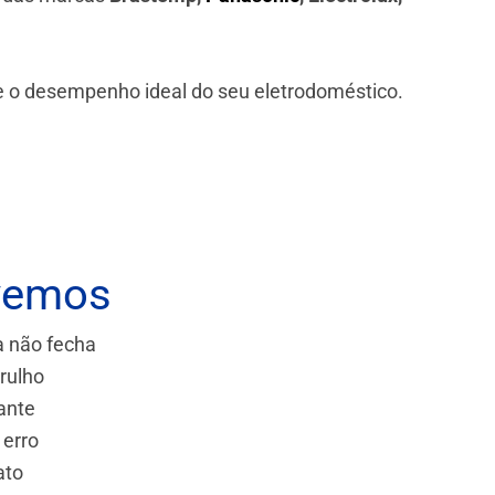
 e o desempenho ideal do seu eletrodoméstico.
vemos
a não fecha
rulho
ante
 erro
ato