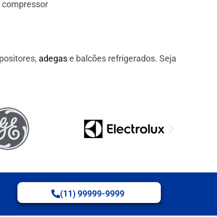
e compressor
positores,
adegas
e balcões refrigerados. Seja
(11) 99999-9999