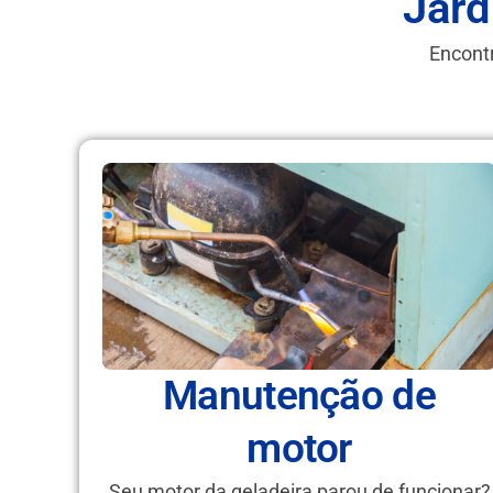
Jard
Encontr
Manutenção de
motor
Seu motor da geladeira parou de funcionar?