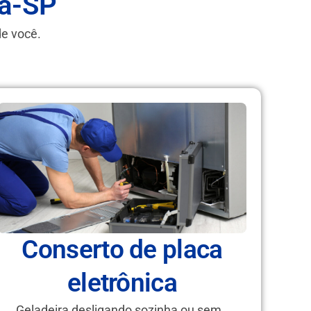
ba-SP
de você.
Conserto de placa
eletrônica
Geladeira desligando sozinha ou sem