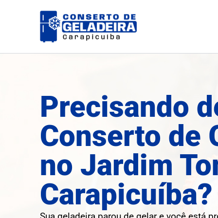
Ir
para
o
conteúdo
Precisando d
Conserto de 
no Jardim To
Carapicuíba?
Sua geladeira parou de gelar e você está p