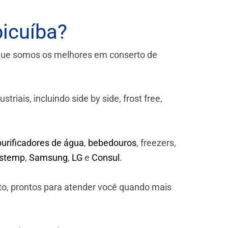
icuíba?
que somos os melhores em conserto de
iais, incluindo side by side, frost free,
purificadores de água
,
bebedouros
, freezers,
astemp
,
Samsung
,
LG
e
Consul
.
to, prontos para atender você quando mais